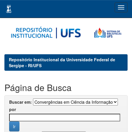
Skip
navigation
Repositório Institucional da Universidade Federal de
Sergipe - RI/UFS
Página de Busca
Buscar em:
por