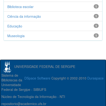
Biblioteca escolar
1
Ciência da informação
1
Educação
1
Museologia
1
UNIVERSIDADE FEDERAL DE SERGIPE
Sistema de
DSpace Software
Copyright © 2002-2010
Duraspace
Bibliotecas da
Universidade
Federal de Sergipe - SIBIUFS
Núcleo de Tecnologia da Informação - NTI
repositorio@academico.ufs.br