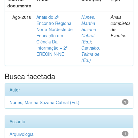
documento
Ago-2018
Anais do 2º
Nunes,
Anais
Encontro Regional
Martha
completos
Norte-Nordeste de
Suzana
de
Educação em
Cabral
Eventos
Ciência Da
(Ed.)
;
Informação – 2º
Carvalho,
ERECIN N-NE
Telma de
(Ed.)
Busca facetada
Autor
Nunes, Martha Suzana Cabral (Ed.)
1
Assunto
Arquivologia
1