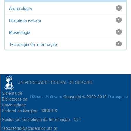
Arquivologia
1
Biblioteca escolar
1
Museologia
1
Tecnologia da informação
1
UNIVERSIDADE FEDERAL DE SERGIPE
Sistema de
DSpace Software
Copyright © 2002-2010
Duraspace
Bibliotecas da
Universidade
Federal de Sergipe - SIBIUFS
Núcleo de Tecnologia da Informação - NTI
repositorio@academico.ufs.br