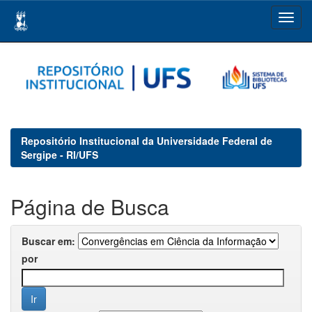
Skip
navigation
Repositório Institucional da Universidade Federal de
Sergipe - RI/UFS
Página de Busca
Buscar em:
por