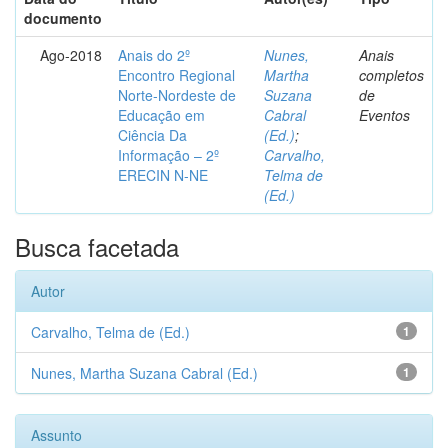
documento
Ago-2018
Anais do 2º
Nunes,
Anais
Encontro Regional
Martha
completos
Norte-Nordeste de
Suzana
de
Educação em
Cabral
Eventos
Ciência Da
(Ed.)
;
Informação – 2º
Carvalho,
ERECIN N-NE
Telma de
(Ed.)
Busca facetada
Autor
Carvalho, Telma de (Ed.)
1
Nunes, Martha Suzana Cabral (Ed.)
1
Assunto