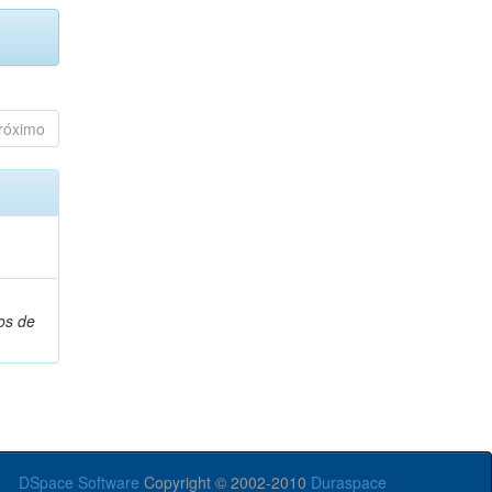
róximo
os de
DSpace Software
Copyright © 2002-2010
Duraspace