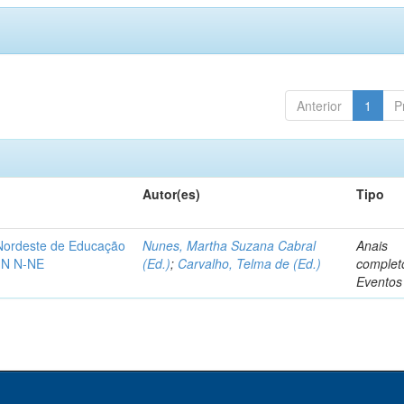
Anterior
1
P
Autor(es)
Tipo
-Nordeste de Educação
Nunes, Martha Suzana Cabral
Anais
IN N-NE
(Ed.)
;
Carvalho, Telma de (Ed.)
complet
Eventos