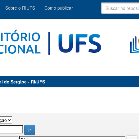
Sobre o RIUFS
Como publicar
al de Sergipe - RI/UFS