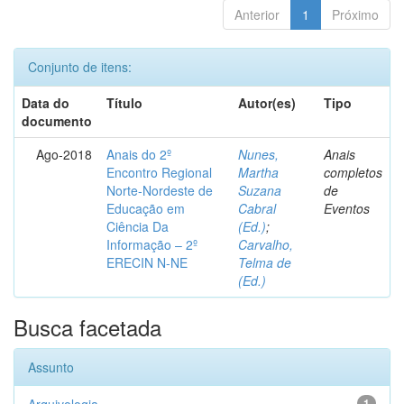
Anterior
1
Próximo
Conjunto de itens:
Data do
Título
Autor(es)
Tipo
documento
Ago-2018
Anais do 2º
Nunes,
Anais
Encontro Regional
Martha
completos
Norte-Nordeste de
Suzana
de
Educação em
Cabral
Eventos
Ciência Da
(Ed.)
;
Informação – 2º
Carvalho,
ERECIN N-NE
Telma de
(Ed.)
Busca facetada
Assunto
1