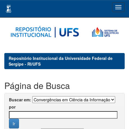
Skip
navigation
Repositório Institucional da Universidade Federal de
Sergipe - RI/UFS
Página de Busca
Buscar em:
por