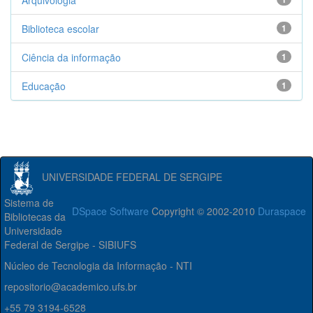
Arquivologia
Biblioteca escolar
1
Ciência da informação
1
Educação
1
UNIVERSIDADE FEDERAL DE SERGIPE
Sistema de
DSpace Software
Copyright © 2002-2010
Duraspace
Bibliotecas da
Universidade
Federal de Sergipe - SIBIUFS
Núcleo de Tecnologia da Informação - NTI
repositorio@academico.ufs.br
+55 79 3194-6528