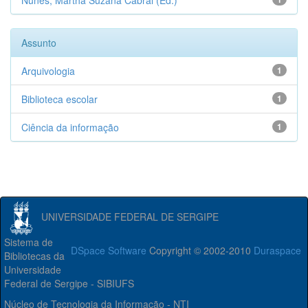
Nunes, Martha Suzana Cabral (Ed.)
Assunto
Arquivologia
1
Biblioteca escolar
1
Ciência da informação
1
UNIVERSIDADE FEDERAL DE SERGIPE
Sistema de
DSpace Software
Copyright © 2002-2010
Duraspace
Bibliotecas da
Universidade
Federal de Sergipe - SIBIUFS
Núcleo de Tecnologia da Informação - NTI