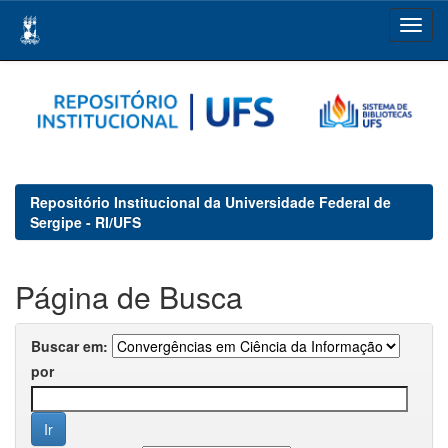
Skip
navigation
Repositório Institucional da Universidade Federal de
Sergipe - RI/UFS
Página de Busca
Buscar em:
por