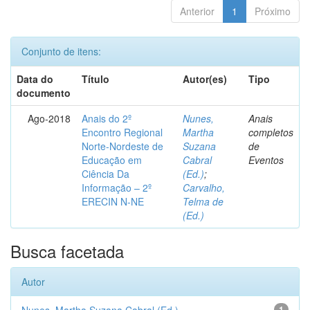
Anterior
1
Próximo
Conjunto de itens:
Data do
Título
Autor(es)
Tipo
documento
Ago-2018
Anais do 2º
Nunes,
Anais
Encontro Regional
Martha
completos
Norte-Nordeste de
Suzana
de
Educação em
Cabral
Eventos
Ciência Da
(Ed.)
;
Informação – 2º
Carvalho,
ERECIN N-NE
Telma de
(Ed.)
Busca facetada
Autor
1