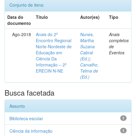
Conjunto de itens:
Data do
Título
Autor(es)
Tipo
documento
Ago-2018
Anais do 2º
Nunes,
Anais
Encontro Regional
Martha
completos
Norte-Nordeste de
Suzana
de
Educação em
Cabral
Eventos
Ciência Da
(Ed.)
;
Informação – 2º
Carvalho,
ERECIN N-NE
Telma de
(Ed.)
Busca facetada
Assunto
Biblioteca escolar
1
Ciência da informação
1