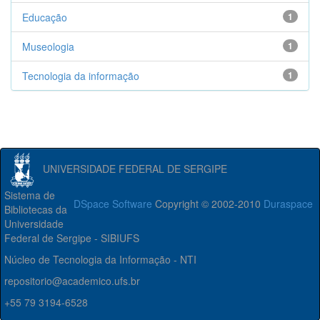
Educação
1
Museologia
1
Tecnologia da informação
1
UNIVERSIDADE FEDERAL DE SERGIPE
Sistema de
DSpace Software
Copyright © 2002-2010
Duraspace
Bibliotecas da
Universidade
Federal de Sergipe - SIBIUFS
Núcleo de Tecnologia da Informação - NTI
repositorio@academico.ufs.br
+55 79 3194-6528