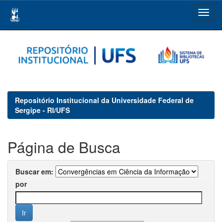
Skip
navigation
Repositório Institucional da Universidade Federal de
Sergipe - RI/UFS
Página de Busca
Buscar em:
por