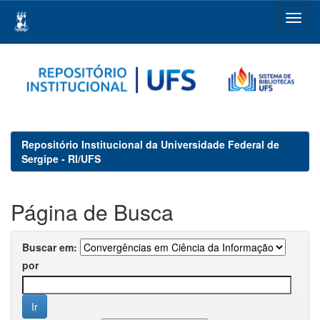
Skip
navigation
Repositório Institucional da Universidade Federal de
Sergipe - RI/UFS
Página de Busca
Buscar em:
por