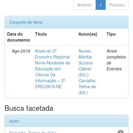
Anterior
1
Próximo
Conjunto de itens:
Data do
Título
Autor(es)
Tipo
documento
Ago-2018
Anais do 2º
Nunes,
Anais
Encontro Regional
Martha
completos
Norte-Nordeste de
Suzana
de
Educação em
Cabral
Eventos
Ciência Da
(Ed.)
;
Informação – 2º
Carvalho,
ERECIN N-NE
Telma de
(Ed.)
Busca facetada
Autor
1