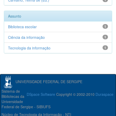
Carvalho, Telma de (Ed.)
Assunto
Biblioteca escolar
1
Ciência da informação
1
Tecnologia da informação
1
UNIVERSIDADE FEDERAL DE SERGIPE
Sistema de
DSpace Software
Copyright © 2002-2010
Duraspace
Bibliotecas da
Universidade
Federal de Sergipe - SIBIUFS
Núcleo de Tecnologia da Informação - NTI