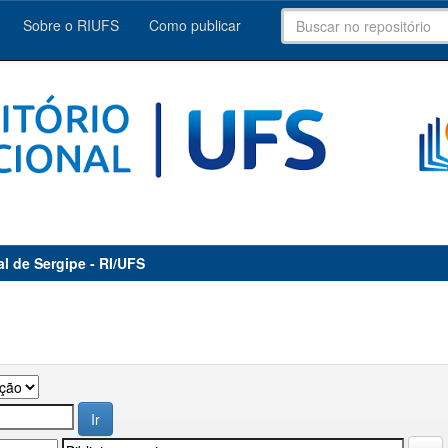
Sobre o RIUFS
Como publicar
al de Sergipe - RI/UFS