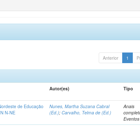
Anterior
1
P
Autor(es)
Tipo
-Nordeste de Educação
Nunes, Martha Suzana Cabral
Anais
IN N-NE
(Ed.)
;
Carvalho, Telma de (Ed.)
complet
Eventos