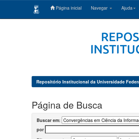
Página inicial
Navegar
Ajuda
Skip
navigation
Repositório Institucional da Universidade Feder
Página de Busca
Buscar em:
por