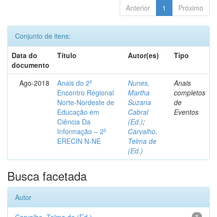
Anterior
1
Próximo
Conjunto de itens:
Data do
Título
Autor(es)
Tipo
documento
Ago-2018
Anais do 2º
Nunes,
Anais
Encontro Regional
Martha
completos
Norte-Nordeste de
Suzana
de
Educação em
Cabral
Eventos
Ciência Da
(Ed.)
;
Informação – 2º
Carvalho,
ERECIN N-NE
Telma de
(Ed.)
Busca facetada
Autor
1