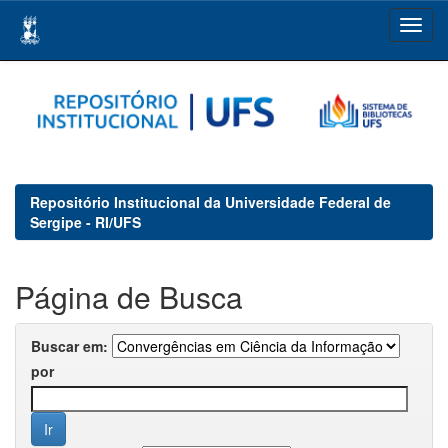
Skip
navigation
Repositório Institucional da Universidade Federal de
Sergipe - RI/UFS
Página de Busca
Buscar em:
por