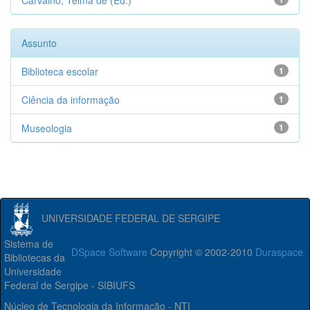
Carvalho, Telma de (Ed.)
Assunto
Biblioteca escolar
1
Ciência da informação
1
Museologia
1
UNIVERSIDADE FEDERAL DE SERGIPE
Sistema de
DSpace Software
Copyright © 2002-2010
Duraspace
Bibliotecas da
Universidade
Federal de Sergipe - SIBIUFS
Núcleo de Tecnologia da Informação - NTI