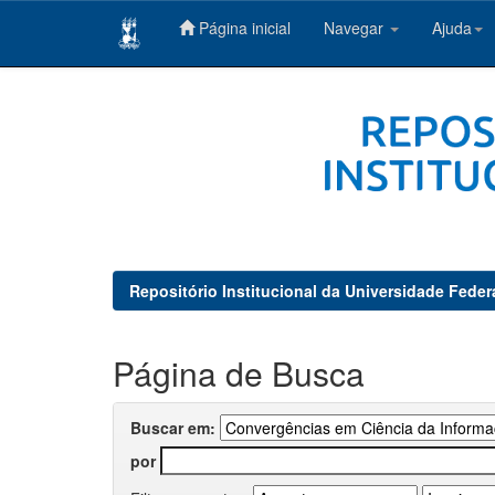
Página inicial
Navegar
Ajuda
Skip
navigation
Repositório Institucional da Universidade Feder
Página de Busca
Buscar em:
por