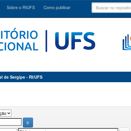
Sobre o RIUFS
Como publicar
al de Sergipe - RI/UFS