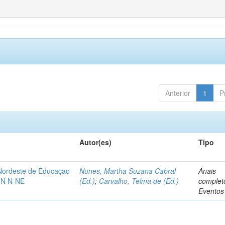
Anterior
1
P
Autor(es)
Tipo
-Nordeste de Educação
Nunes, Martha Suzana Cabral
Anais
IN N-NE
(Ed.)
;
Carvalho, Telma de (Ed.)
complet
Eventos