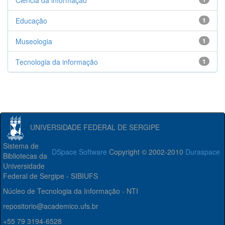
Ciência da informação
Educação
1
Museologia
1
Tecnologia da informação
1
UNIVERSIDADE FEDERAL DE SERGIPE
Sistema de
DSpace Software
Copyright © 2002-2010
Duraspace
Bibliotecas da
Universidade
Federal de Sergipe - SIBIUFS
Núcleo de Tecnologia da Informação - NTI
repositorio@academico.ufs.br
+55 79 3194-6528