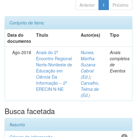
Anterior
1
Próximo
Conjunto de itens:
Data do
Título
Autor(es)
Tipo
documento
Ago-2018
Anais do 2º
Nunes,
Anais
Encontro Regional
Martha
completos
Norte-Nordeste de
Suzana
de
Educação em
Cabral
Eventos
Ciência Da
(Ed.)
;
Informação – 2º
Carvalho,
ERECIN N-NE
Telma de
(Ed.)
Busca facetada
Assunto
1