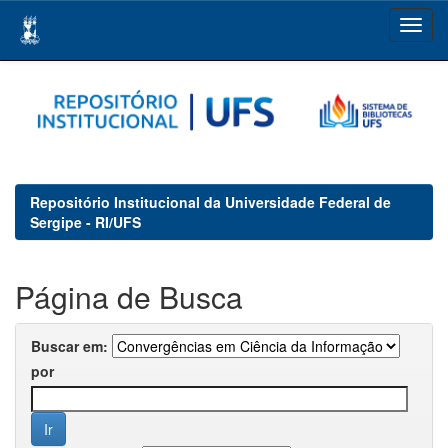
Skip
navigation
Repositório Institucional da Universidade Federal de
Sergipe - RI/UFS
Página de Busca
Buscar em:
por