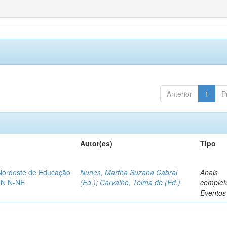
Anterior
1
P
Autor(es)
Tipo
-Nordeste de Educação
Nunes, Martha Suzana Cabral
Anais
IN N-NE
(Ed.)
;
Carvalho, Telma de (Ed.)
complet
Eventos