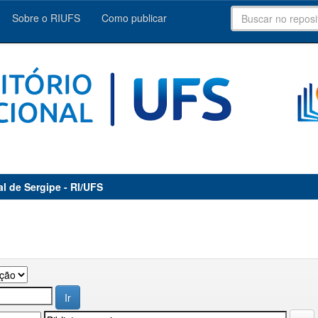
Sobre o RIUFS
Como publicar
al de Sergipe - RI/UFS