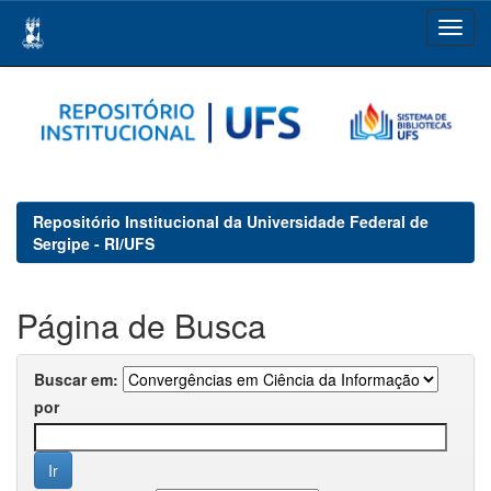
Skip
navigation
Repositório Institucional da Universidade Federal de
Sergipe - RI/UFS
Página de Busca
Buscar em:
por