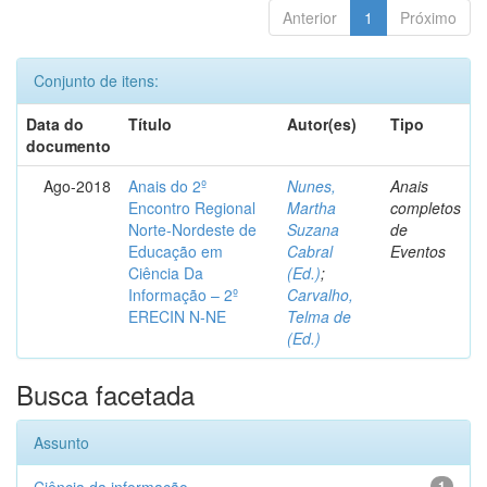
Anterior
1
Próximo
Conjunto de itens:
Data do
Título
Autor(es)
Tipo
documento
Ago-2018
Anais do 2º
Nunes,
Anais
Encontro Regional
Martha
completos
Norte-Nordeste de
Suzana
de
Educação em
Cabral
Eventos
Ciência Da
(Ed.)
;
Informação – 2º
Carvalho,
ERECIN N-NE
Telma de
(Ed.)
Busca facetada
Assunto
1