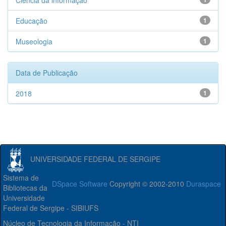
Ciência da informação
Educação
1
Museologia
1
Data de Publicação
2018
1
UNIVERSIDADE FEDERAL DE SERGIPE
Sistema de
DSpace Software
Copyright © 2002-2010
Duraspace
Bibliotecas da
Universidade
Federal de Sergipe - SIBIUFS
Núcleo de Tecnologia da Informação - NTI