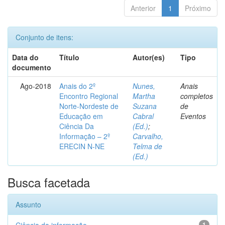
Anterior
1
Próximo
Conjunto de itens:
Data do
Título
Autor(es)
Tipo
documento
Ago-2018
Anais do 2º
Nunes,
Anais
Encontro Regional
Martha
completos
Norte-Nordeste de
Suzana
de
Educação em
Cabral
Eventos
Ciência Da
(Ed.)
;
Informação – 2º
Carvalho,
ERECIN N-NE
Telma de
(Ed.)
Busca facetada
Assunto
1