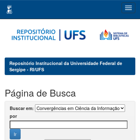
Skip
navigation
Repositório Institucional da Universidade Federal de
Sergipe - RI/UFS
Página de Busca
Buscar em:
por