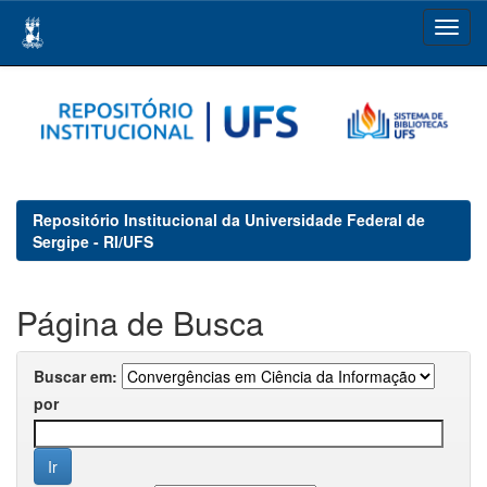
Skip
navigation
Repositório Institucional da Universidade Federal de
Sergipe - RI/UFS
Página de Busca
Buscar em:
por