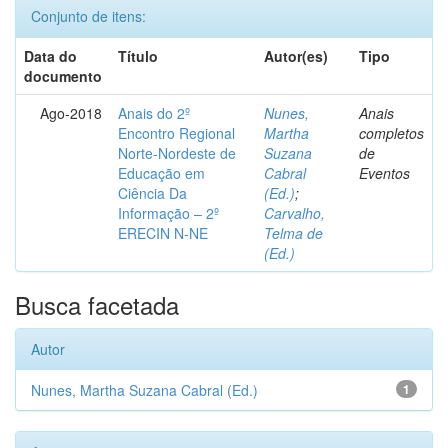
Conjunto de itens:
Data do
Título
Autor(es)
Tipo
documento
Ago-2018
Anais do 2º
Nunes,
Anais
Encontro Regional
Martha
completos
Norte-Nordeste de
Suzana
de
Educação em
Cabral
Eventos
Ciência Da
(Ed.)
;
Informação – 2º
Carvalho,
ERECIN N-NE
Telma de
(Ed.)
Busca facetada
Autor
Nunes, Martha Suzana Cabral (Ed.)
1