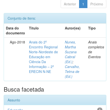
Anterior
1
Próximo
Conjunto de itens:
Data do
Título
Autor(es)
Tipo
documento
Ago-2018
Anais do 2º
Nunes,
Anais
Encontro Regional
Martha
completos
Norte-Nordeste de
Suzana
de
Educação em
Cabral
Eventos
Ciência Da
(Ed.)
;
Informação – 2º
Carvalho,
ERECIN N-NE
Telma de
(Ed.)
Busca facetada
Assunto
1