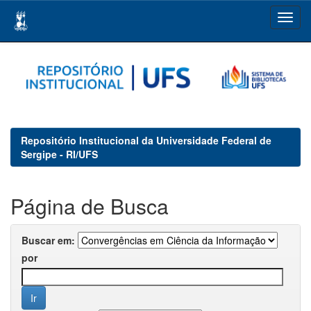
Skip
navigation
Repositório Institucional da Universidade Federal de
Sergipe - RI/UFS
Página de Busca
Buscar em:
por