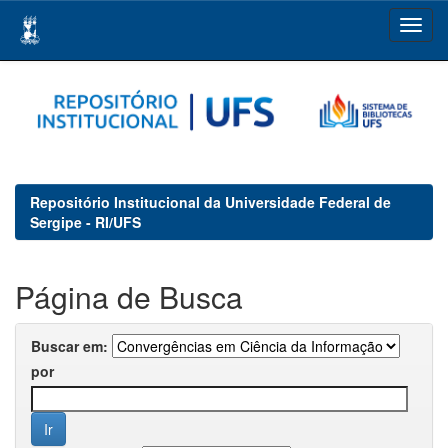
Skip
navigation
Repositório Institucional da Universidade Federal de
Sergipe - RI/UFS
Página de Busca
Buscar em:
por