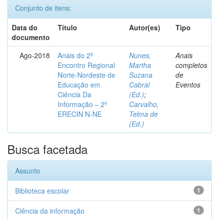
Conjunto de itens:
Data do
Título
Autor(es)
Tipo
documento
Ago-2018
Anais do 2º
Nunes,
Anais
Encontro Regional
Martha
completos
Norte-Nordeste de
Suzana
de
Educação em
Cabral
Eventos
Ciência Da
(Ed.)
;
Informação – 2º
Carvalho,
ERECIN N-NE
Telma de
(Ed.)
Busca facetada
Assunto
Biblioteca escolar
1
Ciência da informação
1