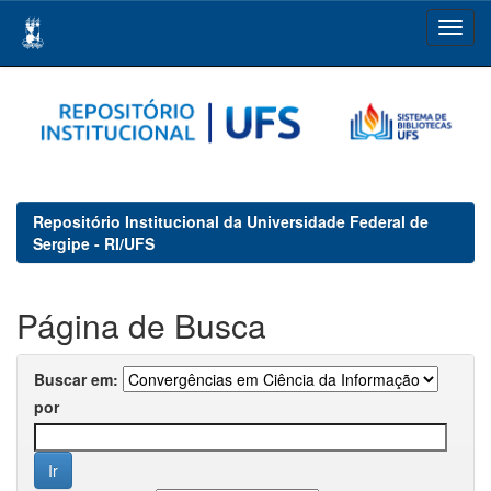
Skip
navigation
Repositório Institucional da Universidade Federal de
Sergipe - RI/UFS
Página de Busca
Buscar em:
por