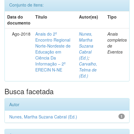
Conjunto de itens:
Data do
Título
Autor(es)
Tipo
documento
Ago-2018
Anais do 2º
Nunes,
Anais
Encontro Regional
Martha
completos
Norte-Nordeste de
Suzana
de
Educação em
Cabral
Eventos
Ciência Da
(Ed.)
;
Informação – 2º
Carvalho,
ERECIN N-NE
Telma de
(Ed.)
Busca facetada
Autor
Nunes, Martha Suzana Cabral (Ed.)
1