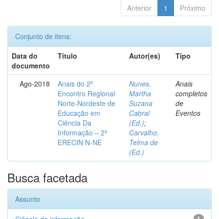
Anterior
1
Próximo
Conjunto de itens:
Data do
Título
Autor(es)
Tipo
documento
Ago-2018
Anais do 2º
Nunes,
Anais
Encontro Regional
Martha
completos
Norte-Nordeste de
Suzana
de
Educação em
Cabral
Eventos
Ciência Da
(Ed.)
;
Informação – 2º
Carvalho,
ERECIN N-NE
Telma de
(Ed.)
Busca facetada
Assunto
1