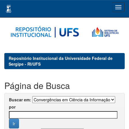
Skip
navigation
Repositório Institucional da Universidade Federal de
Sergipe - RI/UFS
Página de Busca
Buscar em:
por