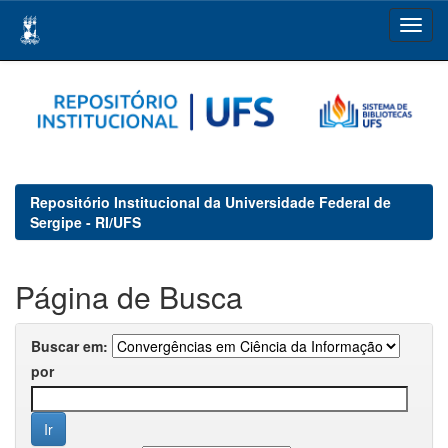
Skip
navigation
Repositório Institucional da Universidade Federal de
Sergipe - RI/UFS
Página de Busca
Buscar em:
por