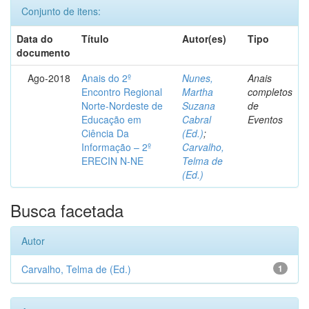
Conjunto de itens:
Data do
Título
Autor(es)
Tipo
documento
Ago-2018
Anais do 2º
Nunes,
Anais
Encontro Regional
Martha
completos
Norte-Nordeste de
Suzana
de
Educação em
Cabral
Eventos
Ciência Da
(Ed.)
;
Informação – 2º
Carvalho,
ERECIN N-NE
Telma de
(Ed.)
Busca facetada
Autor
Carvalho, Telma de (Ed.)
1