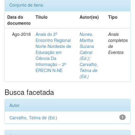
Conjunto de itens:
Data do
Título
Autor(es)
Tipo
documento
Ago-2018
Anais do 2º
Nunes,
Anais
Encontro Regional
Martha
completos
Norte-Nordeste de
Suzana
de
Educação em
Cabral
Eventos
Ciência Da
(Ed.)
;
Informação – 2º
Carvalho,
ERECIN N-NE
Telma de
(Ed.)
Busca facetada
Autor
Carvalho, Telma de (Ed.)
1