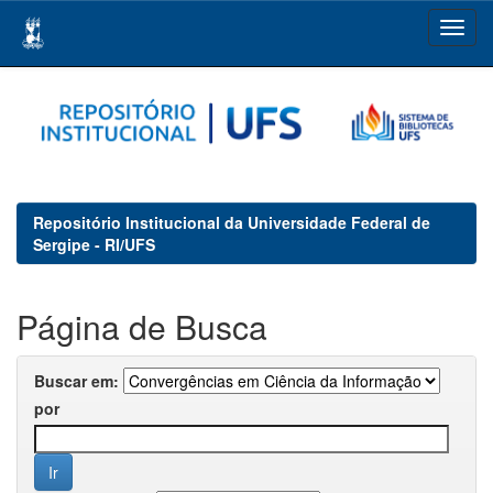
Skip
navigation
Repositório Institucional da Universidade Federal de
Sergipe - RI/UFS
Página de Busca
Buscar em:
por