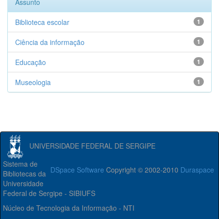
Assunto
Biblioteca escolar
1
Ciência da informação
1
Educação
1
Museologia
1
UNIVERSIDADE FEDERAL DE SERGIPE
Sistema de
DSpace Software
Copyright © 2002-2010
Duraspace
Bibliotecas da
Universidade
Federal de Sergipe - SIBIUFS
Núcleo de Tecnologia da Informação - NTI