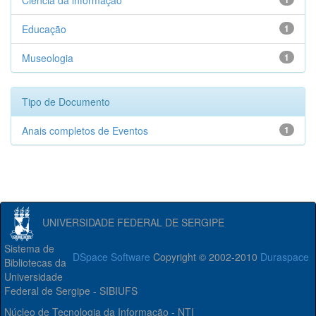
Ciência da informação
Educação
1
Museologia
1
Tipo de Documento
Anais completos de Eventos
1
UNIVERSIDADE FEDERAL DE SERGIPE
Sistema de
DSpace Software
Copyright © 2002-2010
Duraspace
Bibliotecas da
Universidade
Federal de Sergipe - SIBIUFS
Núcleo de Tecnologia da Informação - NTI