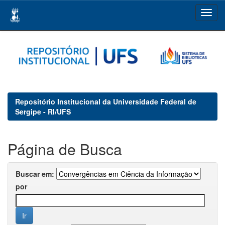
Skip
navigation
Repositório Institucional da Universidade Federal de
Sergipe - RI/UFS
Página de Busca
Buscar em:
por