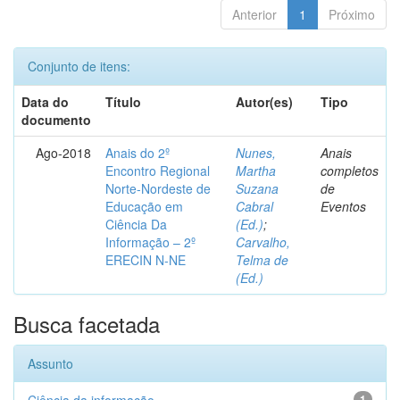
Anterior
1
Próximo
Conjunto de itens:
Data do
Título
Autor(es)
Tipo
documento
Ago-2018
Anais do 2º
Nunes,
Anais
Encontro Regional
Martha
completos
Norte-Nordeste de
Suzana
de
Educação em
Cabral
Eventos
Ciência Da
(Ed.)
;
Informação – 2º
Carvalho,
ERECIN N-NE
Telma de
(Ed.)
Busca facetada
Assunto
1