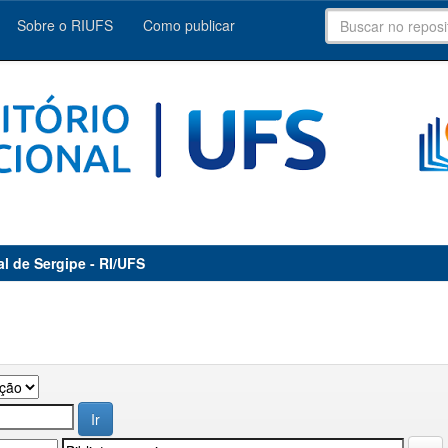
Sobre o RIUFS
Como publicar
al de Sergipe - RI/UFS