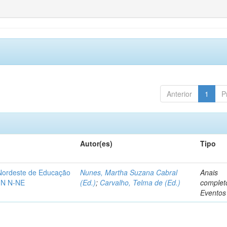
Anterior
1
P
Autor(es)
Tipo
-Nordeste de Educação
Nunes, Martha Suzana Cabral
Anais
IN N-NE
(Ed.)
;
Carvalho, Telma de (Ed.)
complet
Eventos