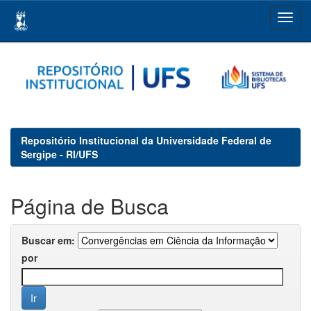
Skip
navigation
Repositório Institucional da Universidade Federal de
Sergipe - RI/UFS
Página de Busca
Buscar em:
por