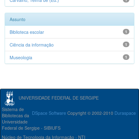
Carvalho, Telma de (Ed.)
Assunto
Biblioteca escolar
1
Ciência da informação
1
Museologia
1
UNIVERSIDADE FEDERAL DE SERGIPE
Sistema de
DSpace Software
Copyright © 2002-2010
Duraspace
Bibliotecas da
Universidade
Federal de Sergipe - SIBIUFS
Núcleo de Tecnologia da Informação - NTI