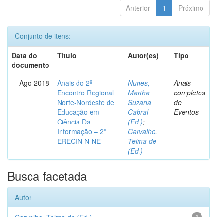
Anterior
1
Próximo
Conjunto de itens:
Data do
Título
Autor(es)
Tipo
documento
Ago-2018
Anais do 2º
Nunes,
Anais
Encontro Regional
Martha
completos
Norte-Nordeste de
Suzana
de
Educação em
Cabral
Eventos
Ciência Da
(Ed.)
;
Informação – 2º
Carvalho,
ERECIN N-NE
Telma de
(Ed.)
Busca facetada
Autor
1