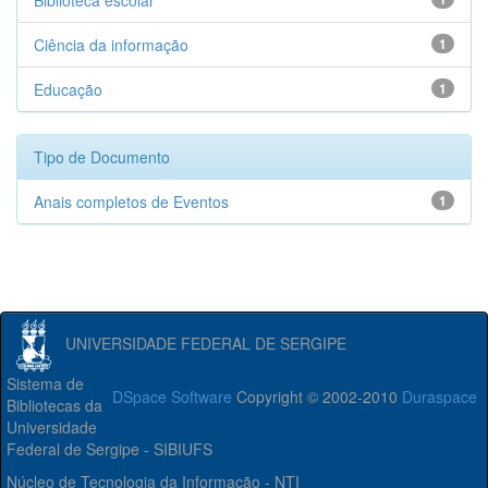
Biblioteca escolar
Ciência da informação
1
Educação
1
Tipo de Documento
Anais completos de Eventos
1
UNIVERSIDADE FEDERAL DE SERGIPE
Sistema de
DSpace Software
Copyright © 2002-2010
Duraspace
Bibliotecas da
Universidade
Federal de Sergipe - SIBIUFS
Núcleo de Tecnologia da Informação - NTI