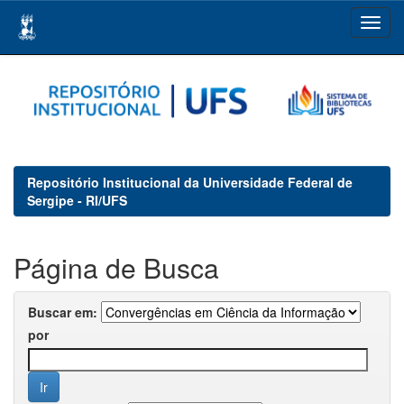
Skip
navigation
Repositório Institucional da Universidade Federal de
Sergipe - RI/UFS
Página de Busca
Buscar em:
por