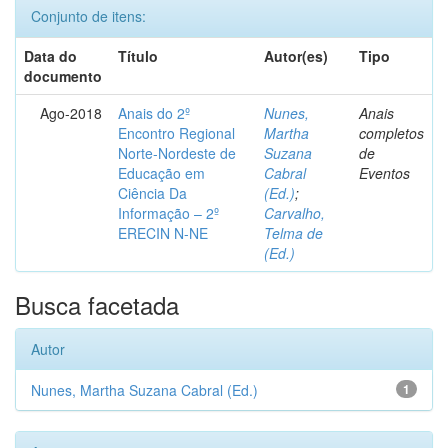
Conjunto de itens:
Data do
Título
Autor(es)
Tipo
documento
Ago-2018
Anais do 2º
Nunes,
Anais
Encontro Regional
Martha
completos
Norte-Nordeste de
Suzana
de
Educação em
Cabral
Eventos
Ciência Da
(Ed.)
;
Informação – 2º
Carvalho,
ERECIN N-NE
Telma de
(Ed.)
Busca facetada
Autor
Nunes, Martha Suzana Cabral (Ed.)
1