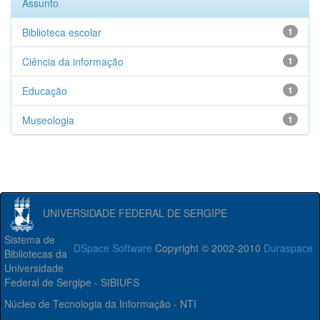
Assunto
Biblioteca escolar
1
Ciência da informação
1
Educação
1
Museologia
1
UNIVERSIDADE FEDERAL DE SERGIPE
Sistema de
DSpace Software
Copyright © 2002-2010
Duraspace
Bibliotecas da
Universidade
Federal de Sergipe - SIBIUFS
Núcleo de Tecnologia da Informação - NTI