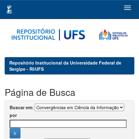
Skip
navigation
Repositório Institucional da Universidade Federal de
Sergipe - RI/UFS
Página de Busca
Buscar em:
por