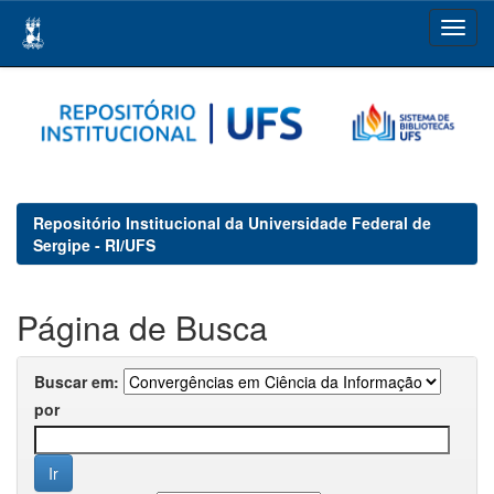
Skip
navigation
Repositório Institucional da Universidade Federal de
Sergipe - RI/UFS
Página de Busca
Buscar em:
por