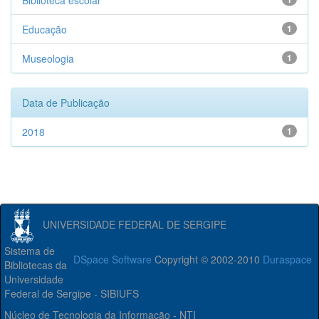
Biblioteca escolar
Educação
1
Museologia
1
Data de Publicação
2018
1
UNIVERSIDADE FEDERAL DE SERGIPE
Sistema de
DSpace Software
Copyright © 2002-2010
Duraspace
Bibliotecas da
Universidade
Federal de Sergipe - SIBIUFS
Núcleo de Tecnologia da Informação - NTI