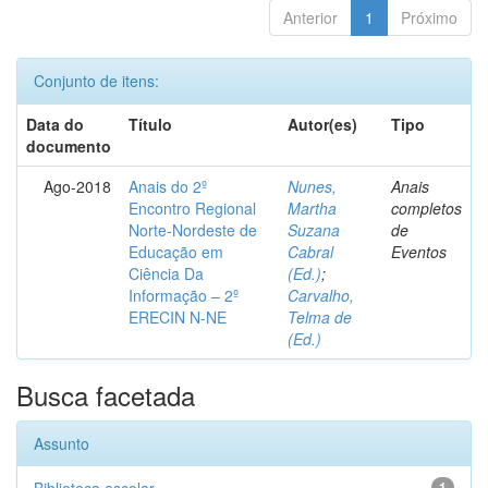
Anterior
1
Próximo
Conjunto de itens:
Data do
Título
Autor(es)
Tipo
documento
Ago-2018
Anais do 2º
Nunes,
Anais
Encontro Regional
Martha
completos
Norte-Nordeste de
Suzana
de
Educação em
Cabral
Eventos
Ciência Da
(Ed.)
;
Informação – 2º
Carvalho,
ERECIN N-NE
Telma de
(Ed.)
Busca facetada
Assunto
1