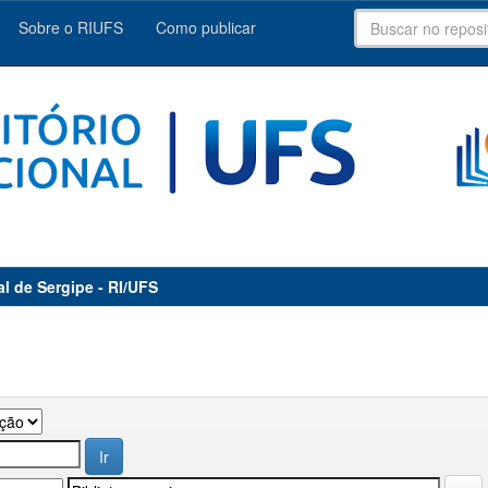
Sobre o RIUFS
Como publicar
al de Sergipe - RI/UFS