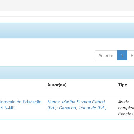
Anterior
1
P
Autor(es)
Tipo
-Nordeste de Educação
Nunes, Martha Suzana Cabral
Anais
IN N-NE
(Ed.)
;
Carvalho, Telma de (Ed.)
complet
Eventos