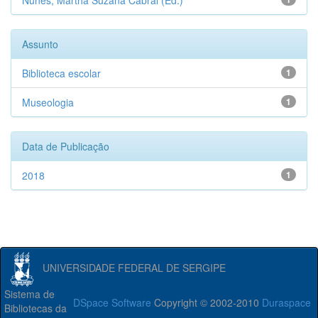
Nunes, Martha Suzana Cabral (Ed.)
Assunto
Biblioteca escolar
1
Museologia
1
Data de Publicação
2018
1
UNIVERSIDADE FEDERAL DE SERGIPE
Sistema de
DSpace Software
Copyright © 2002-2010
Duraspace
Bibliotecas da