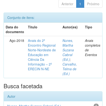
Anterior
1
Próximo
Conjunto de itens:
Data do
Título
Autor(es)
Tipo
documento
Ago-2018
Anais do 2º
Nunes,
Anais
Encontro Regional
Martha
completos
Norte-Nordeste de
Suzana
de
Educação em
Cabral
Eventos
Ciência Da
(Ed.)
;
Informação – 2º
Carvalho,
ERECIN N-NE
Telma de
(Ed.)
Busca facetada
Autor
1