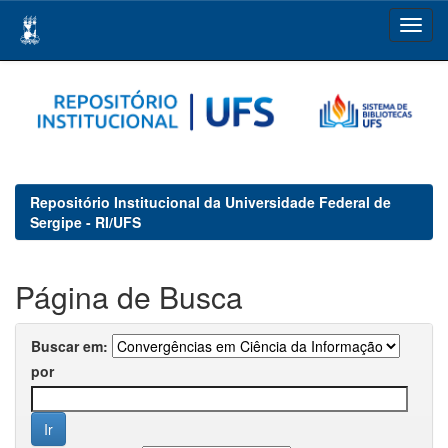
Skip
navigation
Repositório Institucional da Universidade Federal de
Sergipe - RI/UFS
Página de Busca
Buscar em:
por