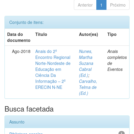
Anterior
1
Próximo
Conjunto de itens:
Data do
Título
Autor(es)
Tipo
documento
Ago-2018
Anais do 2º
Nunes,
Anais
Encontro Regional
Martha
completos
Norte-Nordeste de
Suzana
de
Educação em
Cabral
Eventos
Ciência Da
(Ed.)
;
Informação – 2º
Carvalho,
ERECIN N-NE
Telma de
(Ed.)
Busca facetada
Assunto
1