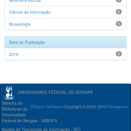
Biblioteca escolar
Ciência da informação
1
Museologia
1
Data de Publicação
2018
1
UNIVERSIDADE FEDERAL DE SERGIPE
Sistema de
DSpace Software
Copyright © 2002-2010
Duraspace
Bibliotecas da
Universidade
Federal de Sergipe - SIBIUFS
Núcleo de Tecnologia da Informação - NTI