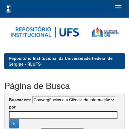
Skip
navigation
Repositório Institucional da Universidade Federal de
Sergipe - RI/UFS
Página de Busca
Buscar em:
por