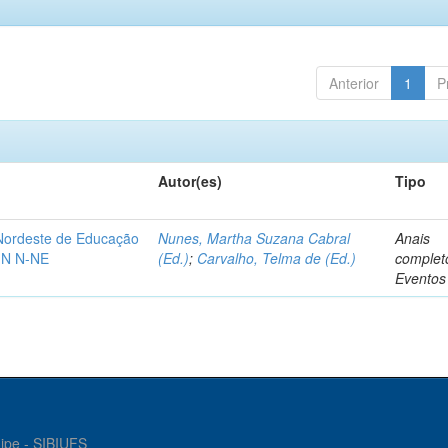
Anterior
1
P
Autor(es)
Tipo
-Nordeste de Educação
Nunes, Martha Suzana Cabral
Anais
IN N-NE
(Ed.)
;
Carvalho, Telma de (Ed.)
complet
Eventos
gipe - SIBIUFS