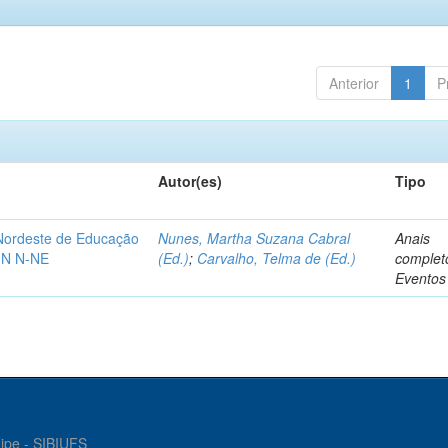
Anterior
1
P
Autor(es)
Tipo
-Nordeste de Educação
Nunes, Martha Suzana Cabral
Anais
IN N-NE
(Ed.)
;
Carvalho, Telma de (Ed.)
complet
Eventos
gipe - SIBIUFS