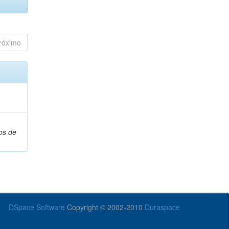
róximo
os de
DSpace Software
Copyright © 2002-2010
Duraspace