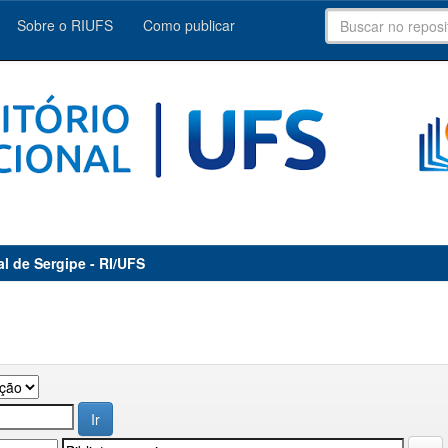
Sobre o RIUFS
Como publicar
al de Sergipe - RI/UFS