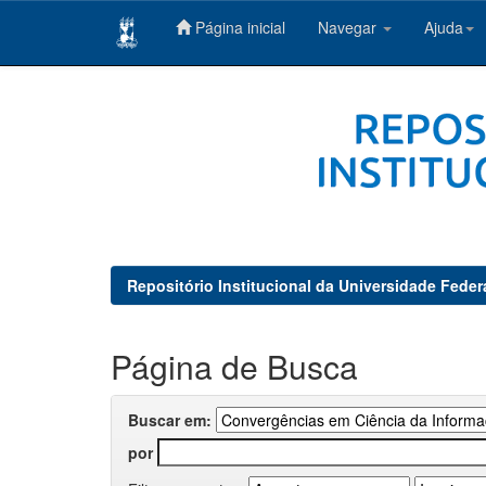
Página inicial
Navegar
Ajuda
Skip
navigation
Repositório Institucional da Universidade Feder
Página de Busca
Buscar em:
por