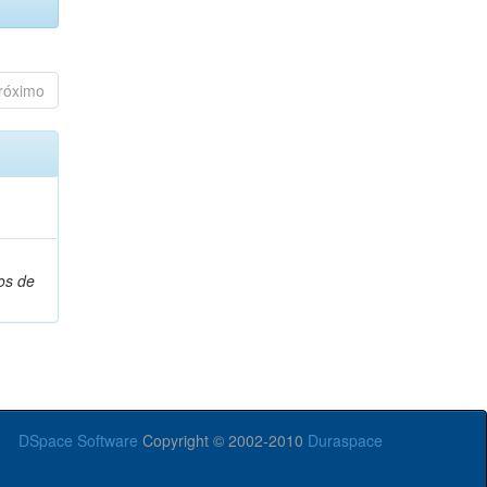
róximo
os de
DSpace Software
Copyright © 2002-2010
Duraspace