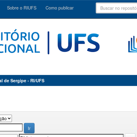
Sobre o RIUFS
Como publicar
al de Sergipe - RI/UFS