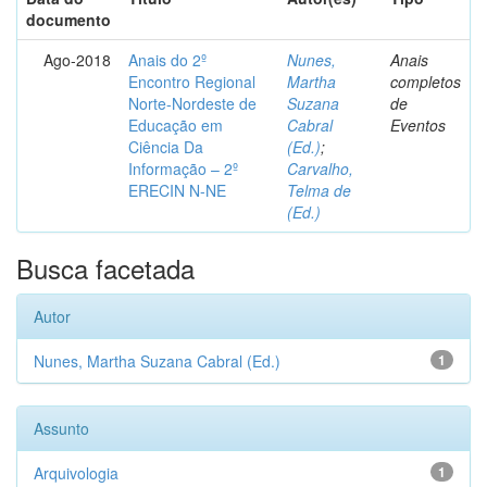
documento
Ago-2018
Anais do 2º
Nunes,
Anais
Encontro Regional
Martha
completos
Norte-Nordeste de
Suzana
de
Educação em
Cabral
Eventos
Ciência Da
(Ed.)
;
Informação – 2º
Carvalho,
ERECIN N-NE
Telma de
(Ed.)
Busca facetada
Autor
Nunes, Martha Suzana Cabral (Ed.)
1
Assunto
Arquivologia
1