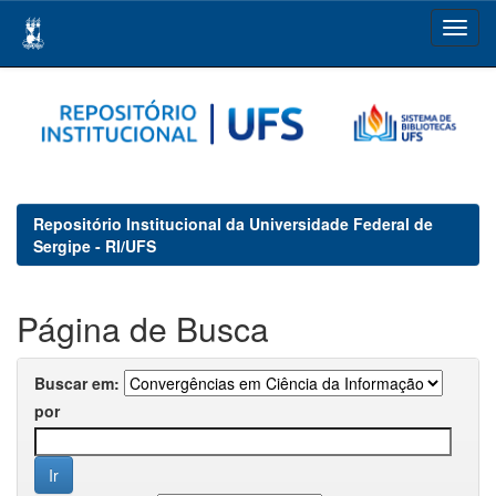
Skip
navigation
Repositório Institucional da Universidade Federal de
Sergipe - RI/UFS
Página de Busca
Buscar em:
por