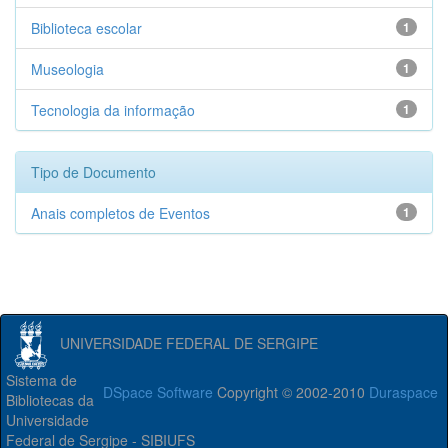
Biblioteca escolar
1
Museologia
1
Tecnologia da informação
1
Tipo de Documento
Anais completos de Eventos
1
UNIVERSIDADE FEDERAL DE SERGIPE
Sistema de
DSpace Software
Copyright © 2002-2010
Duraspace
Bibliotecas da
Universidade
Federal de Sergipe - SIBIUFS