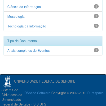
Ciência da informação
1
Museologia
1
Tecnologia da informação
1
Tipo de Documento
Anais completos de Eventos
1
UNIVERSIDADE FEDERAL DE SERGIPE
Sistema de
DSpace Software
Copyright © 2002-2010
Duraspace
Bibliotecas da
Universidade
Federal de Sergipe - SIBIUFS