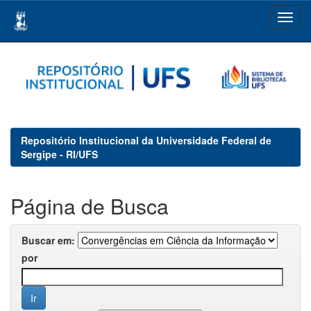
Skip
navigation
Repositório Institucional da Universidade Federal de
Sergipe - RI/UFS
Página de Busca
Buscar em:
por