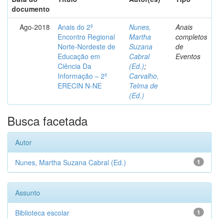
documento
Ago-2018
Anais do 2º
Nunes,
Anais
Encontro Regional
Martha
completos
Norte-Nordeste de
Suzana
de
Educação em
Cabral
Eventos
Ciência Da
(Ed.)
;
Informação – 2º
Carvalho,
ERECIN N-NE
Telma de
(Ed.)
Busca facetada
Autor
Nunes, Martha Suzana Cabral (Ed.)
1
Assunto
Biblioteca escolar
1