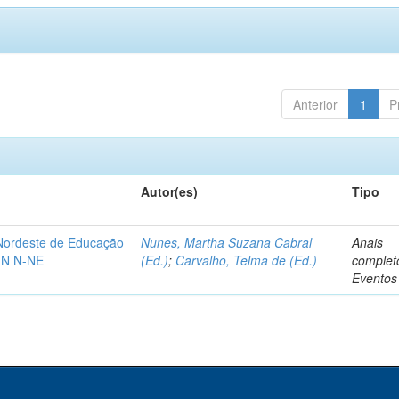
Anterior
1
P
Autor(es)
Tipo
-Nordeste de Educação
Nunes, Martha Suzana Cabral
Anais
IN N-NE
(Ed.)
;
Carvalho, Telma de (Ed.)
complet
Eventos