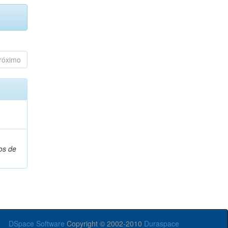
róximo
os de
DSpace Software
Copyright © 2002-2010
Duraspace