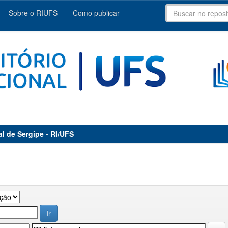
Sobre o RIUFS
Como publicar
al de Sergipe - RI/UFS