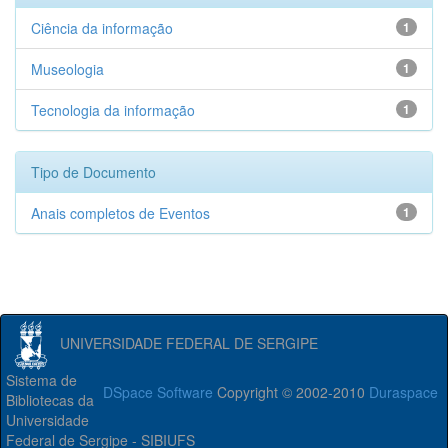
Ciência da informação
1
Museologia
1
Tecnologia da informação
1
Tipo de Documento
Anais completos de Eventos
1
UNIVERSIDADE FEDERAL DE SERGIPE
Sistema de
DSpace Software
Copyright © 2002-2010
Duraspace
Bibliotecas da
Universidade
Federal de Sergipe - SIBIUFS