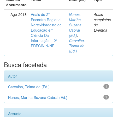
documento
Ago-2018
Anais do 2º
Nunes,
Anais
Encontro Regional
Martha
completos
Norte-Nordeste de
Suzana
de
Educação em
Cabral
Eventos
Ciência Da
(Ed.)
;
Informação – 2º
Carvalho,
ERECIN N-NE
Telma de
(Ed.)
Busca facetada
Autor
Carvalho, Telma de (Ed.)
1
Nunes, Martha Suzana Cabral (Ed.)
1
Assunto