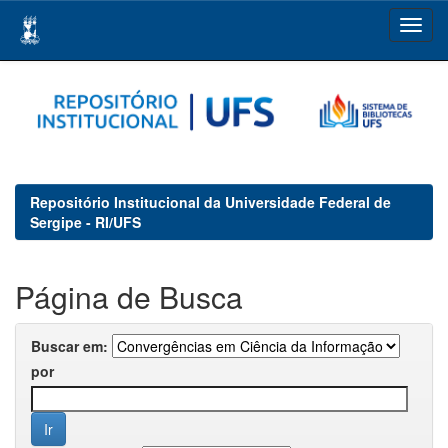
Skip
navigation
Repositório Institucional da Universidade Federal de
Sergipe - RI/UFS
Página de Busca
Buscar em:
por