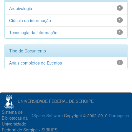
Arquivologia
1
Ciência da informação
1
Tecnologia da informação
1
Tipo de Documento
Anais completos de Eventos
1
UNIVERSIDADE FEDERAL DE SERGIPE
Sistema de
DSpace Software
Copyright © 2002-2010
Duraspace
Bibliotecas da
Universidade
Federal de Sergipe - SIBIUFS