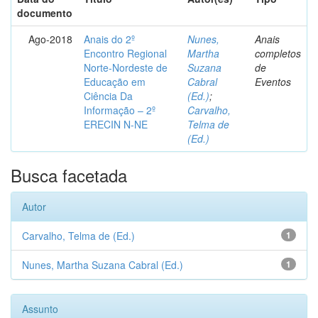
documento
Ago-2018
Anais do 2º
Nunes,
Anais
Encontro Regional
Martha
completos
Norte-Nordeste de
Suzana
de
Educação em
Cabral
Eventos
Ciência Da
(Ed.)
;
Informação – 2º
Carvalho,
ERECIN N-NE
Telma de
(Ed.)
Busca facetada
Autor
Carvalho, Telma de (Ed.)
1
Nunes, Martha Suzana Cabral (Ed.)
1
Assunto