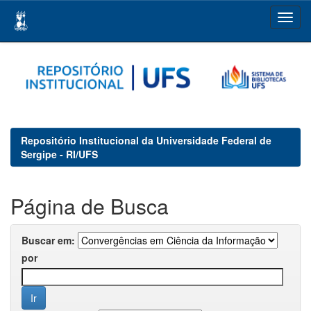
Skip
navigation
Repositório Institucional da Universidade Federal de
Sergipe - RI/UFS
Página de Busca
Buscar em:
por