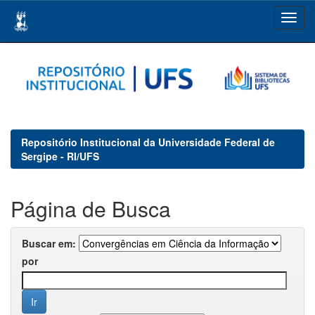
Skip
navigation
Repositório Institucional da Universidade Federal de
Sergipe - RI/UFS
Página de Busca
Buscar em:
por