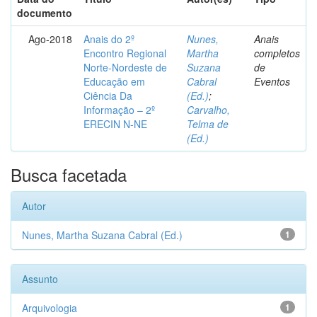
documento
Ago-2018
Anais do 2º
Nunes,
Anais
Encontro Regional
Martha
completos
Norte-Nordeste de
Suzana
de
Educação em
Cabral
Eventos
Ciência Da
(Ed.)
;
Informação – 2º
Carvalho,
ERECIN N-NE
Telma de
(Ed.)
Busca facetada
Autor
Nunes, Martha Suzana Cabral (Ed.)
1
Assunto
Arquivologia
1