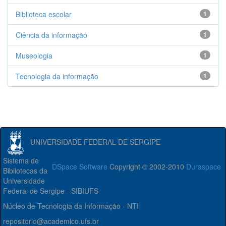
Biblioteca escolar
1
Ciência da informação
1
Museologia
1
Tecnologia da informação
1
UNIVERSIDADE FEDERAL DE SERGIPE
Sistema de
DSpace Software
Copyright © 2002-2010
Duraspace
Bibliotecas da
Universidade
Federal de Sergipe - SIBIUFS
Núcleo de Tecnologia da Informação - NTI
repositorio@academico.ufs.br