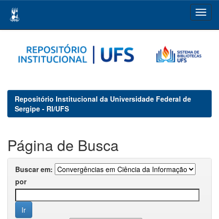
Skip
navigation
Repositório Institucional da Universidade Federal de
Sergipe - RI/UFS
Página de Busca
Buscar em:
por