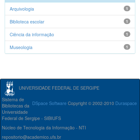
Arquivologia
1
Biblioteca escolar
1
Ciência da informação
1
Museologia
1
UNIVERSIDADE FEDERAL DE SERGIPE
Sistema de
DSpace Software
Copyright © 2002-2010
Duraspace
Bibliotecas da
Universidade
Federal de Sergipe - SIBIUFS
Núcleo de Tecnologia da Informação - NTI
repositorio@academico.ufs.br