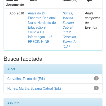
documento
Ago-2018
Anais do 2º
Nunes,
Anais
Encontro Regional
Martha
completos
Norte-Nordeste de
Suzana
de
Educação em
Cabral
Eventos
Ciência Da
(Ed.)
;
Informação – 2º
Carvalho,
ERECIN N-NE
Telma de
(Ed.)
Busca facetada
Autor
Carvalho, Telma de (Ed.)
1
Nunes, Martha Suzana Cabral (Ed.)
1
Assunto