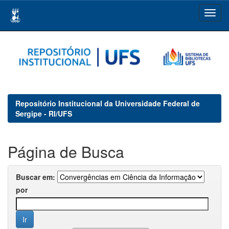
Skip
navigation
Repositório Institucional da Universidade Federal de
Sergipe - RI/UFS
Página de Busca
Buscar em:
por