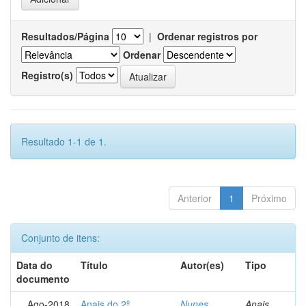
Resultados/Página
|
Ordenar registros por
Ordenar
Registro(s)
Resultado 1-1 de 1.
Anterior
1
Próximo
Conjunto de itens:
Data do
Título
Autor(es)
Tipo
documento
Ago-2018
Anais do 2º
Nunes,
Anais