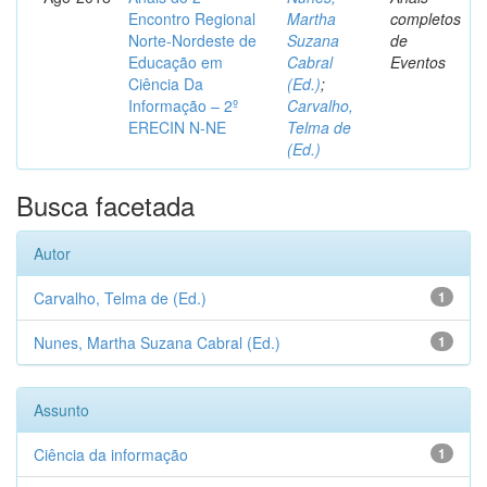
Encontro Regional
Martha
completos
Norte-Nordeste de
Suzana
de
Educação em
Cabral
Eventos
Ciência Da
(Ed.)
;
Informação – 2º
Carvalho,
ERECIN N-NE
Telma de
(Ed.)
Busca facetada
Autor
Carvalho, Telma de (Ed.)
1
Nunes, Martha Suzana Cabral (Ed.)
1
Assunto
Ciência da informação
1