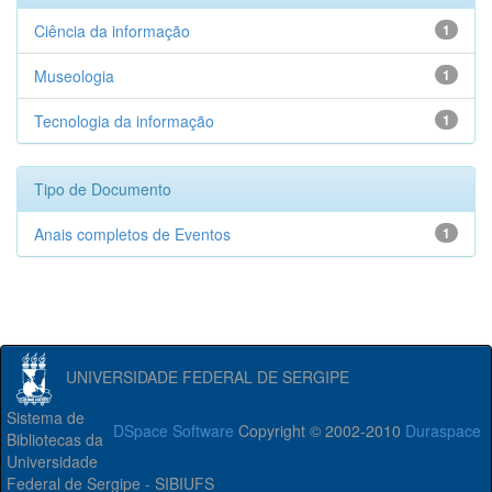
Ciência da informação
1
Museologia
1
Tecnologia da informação
1
Tipo de Documento
Anais completos de Eventos
1
UNIVERSIDADE FEDERAL DE SERGIPE
Sistema de
DSpace Software
Copyright © 2002-2010
Duraspace
Bibliotecas da
Universidade
Federal de Sergipe - SIBIUFS