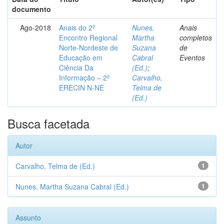
documento
Ago-2018
Anais do 2º
Nunes,
Anais
Encontro Regional
Martha
completos
Norte-Nordeste de
Suzana
de
Educação em
Cabral
Eventos
Ciência Da
(Ed.)
;
Informação – 2º
Carvalho,
ERECIN N-NE
Telma de
(Ed.)
Busca facetada
Autor
Carvalho, Telma de (Ed.)
1
Nunes, Martha Suzana Cabral (Ed.)
1
Assunto