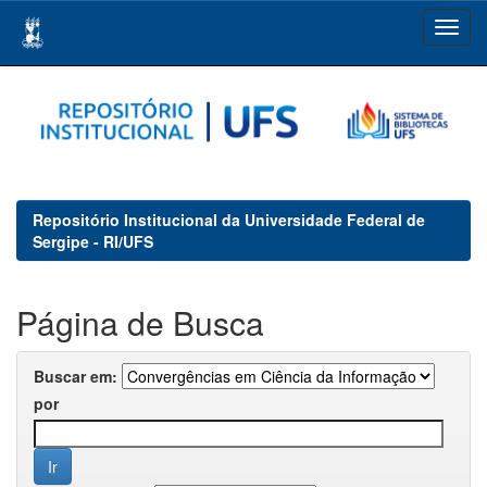
Skip
navigation
Repositório Institucional da Universidade Federal de
Sergipe - RI/UFS
Página de Busca
Buscar em:
por