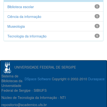
Biblioteca escolar
1
Ciência da informação
1
Museologia
1
Tecnologia da informação
1
UNIVERSIDADE FEDERAL DE SERGIPE
Sistema de
DSpace Software
Copyright © 2002-2010
Duraspace
Bibliotecas da
Universidade
Federal de Sergipe - SIBIUFS
Núcleo de Tecnologia da Informação - NTI
repositorio@academico.ufs.br