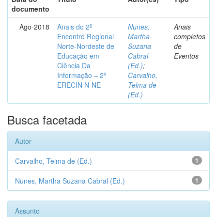
documento
Ago-2018
Anais do 2º
Nunes,
Anais
Encontro Regional
Martha
completos
Norte-Nordeste de
Suzana
de
Educação em
Cabral
Eventos
Ciência Da
(Ed.)
;
Informação – 2º
Carvalho,
ERECIN N-NE
Telma de
(Ed.)
Busca facetada
Autor
Carvalho, Telma de (Ed.)
1
Nunes, Martha Suzana Cabral (Ed.)
1
Assunto