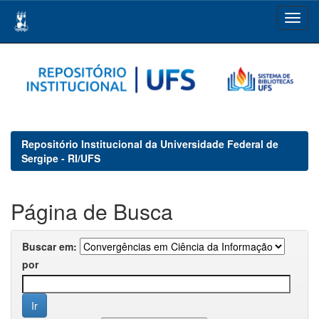
Skip
navigation
Repositório Institucional da Universidade Federal de
Sergipe - RI/UFS
Página de Busca
Buscar em:
por