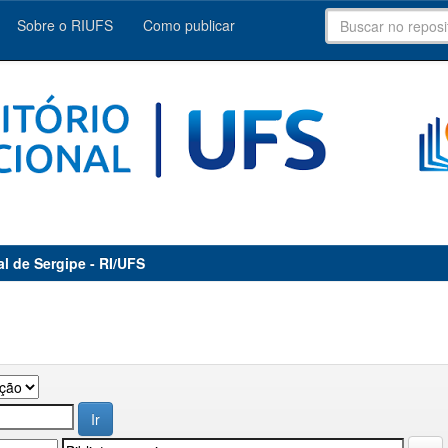
Sobre o RIUFS
Como publicar
al de Sergipe - RI/UFS