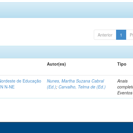
Anterior
1
P
Autor(es)
Tipo
-Nordeste de Educação
Nunes, Martha Suzana Cabral
Anais
IN N-NE
(Ed.)
;
Carvalho, Telma de (Ed.)
complet
Eventos