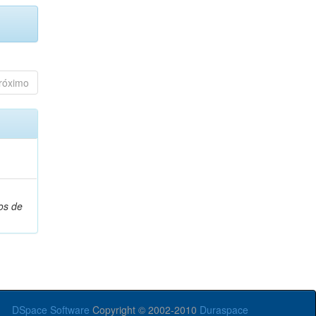
róximo
os de
DSpace Software
Copyright © 2002-2010
Duraspace