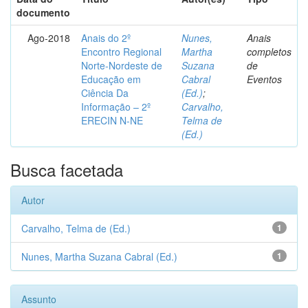
documento
Ago-2018
Anais do 2º
Nunes,
Anais
Encontro Regional
Martha
completos
Norte-Nordeste de
Suzana
de
Educação em
Cabral
Eventos
Ciência Da
(Ed.)
;
Informação – 2º
Carvalho,
ERECIN N-NE
Telma de
(Ed.)
Busca facetada
Autor
Carvalho, Telma de (Ed.)
1
Nunes, Martha Suzana Cabral (Ed.)
1
Assunto