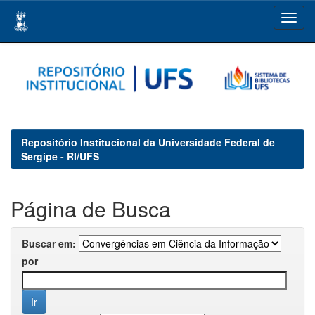
Skip
navigation
Repositório Institucional da Universidade Federal de
Sergipe - RI/UFS
Página de Busca
Buscar em:
por