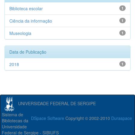
Biblioteca escolar
1
Ciência da informação
1
Museologia
1
Data de Publicação
2018
1
UNIVERSIDADE FEDERAL DE SERGIPE
Sistema de
DSpace Software
Copyright © 2002-2010
Duraspace
Bibliotecas da
Universidade
Federal de Sergipe - SIBIUFS