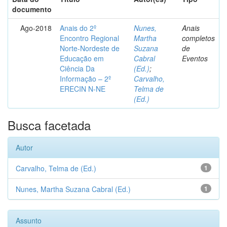
documento
Ago-2018
Anais do 2º
Nunes,
Anais
Encontro Regional
Martha
completos
Norte-Nordeste de
Suzana
de
Educação em
Cabral
Eventos
Ciência Da
(Ed.)
;
Informação – 2º
Carvalho,
ERECIN N-NE
Telma de
(Ed.)
Busca facetada
Autor
Carvalho, Telma de (Ed.)
1
Nunes, Martha Suzana Cabral (Ed.)
1
Assunto