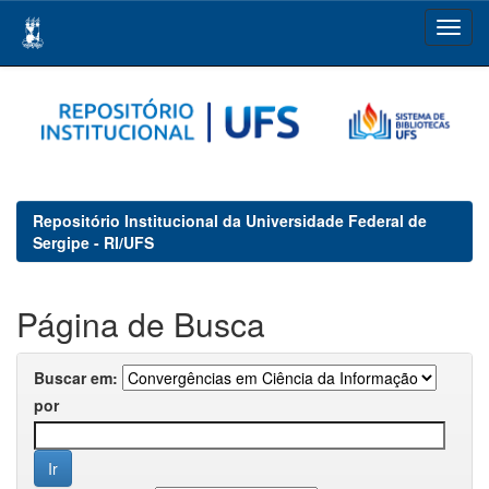
Skip
navigation
Repositório Institucional da Universidade Federal de
Sergipe - RI/UFS
Página de Busca
Buscar em:
por