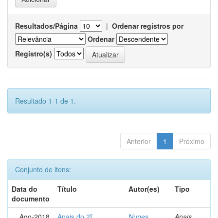
Resultados/Página
|
Ordenar registros por
Ordenar
Registro(s)
Resultado 1-1 de 1.
Anterior
1
Próximo
Conjunto de itens:
Data do
Título
Autor(es)
Tipo
documento
Ago-2018
Anais do 2º
Nunes,
Anais