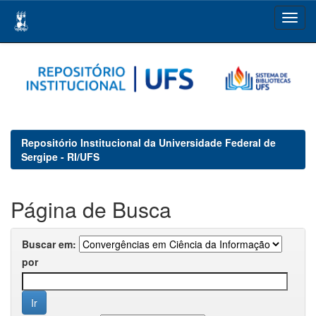
Skip
navigation
Repositório Institucional da Universidade Federal de
Sergipe - RI/UFS
Página de Busca
Buscar em:
por