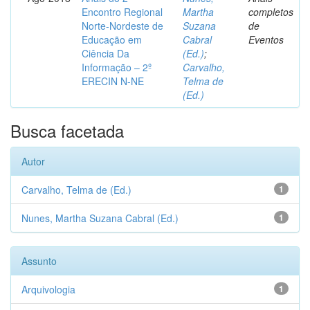
Encontro Regional
Martha
completos
Norte-Nordeste de
Suzana
de
Educação em
Cabral
Eventos
Ciência Da
(Ed.)
;
Informação – 2º
Carvalho,
ERECIN N-NE
Telma de
(Ed.)
Busca facetada
Autor
Carvalho, Telma de (Ed.)
1
Nunes, Martha Suzana Cabral (Ed.)
1
Assunto
Arquivologia
1