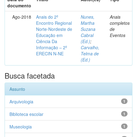
documento
Ago-2018
Anais do 2º
Nunes,
Anais
Encontro Regional
Martha
completos
Norte-Nordeste de
Suzana
de
Educação em
Cabral
Eventos
Ciência Da
(Ed.)
;
Informação – 2º
Carvalho,
ERECIN N-NE
Telma de
(Ed.)
Busca facetada
Assunto
Arquivologia
1
Biblioteca escolar
1
Museologia
1