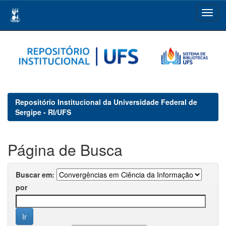
Skip
navigation
Repositório Institucional da Universidade Federal de
Sergipe - RI/UFS
Página de Busca
Buscar em:
por