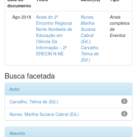
documento
Ago-2018
Anais do 2º
Nunes,
Anais
Encontro Regional
Martha
completos
Norte-Nordeste de
Suzana
de
Educação em
Cabral
Eventos
Ciência Da
(Ed.)
;
Informação – 2º
Carvalho,
ERECIN N-NE
Telma de
(Ed.)
Busca facetada
Autor
Carvalho, Telma de (Ed.)
1
Nunes, Martha Suzana Cabral (Ed.)
1
Assunto