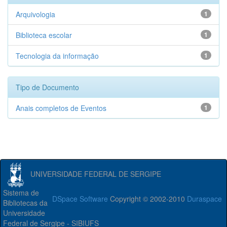
Arquivologia
1
Biblioteca escolar
1
Tecnologia da informação
1
Tipo de Documento
Anais completos de Eventos
1
UNIVERSIDADE FEDERAL DE SERGIPE
Sistema de
DSpace Software
Copyright © 2002-2010
Duraspace
Bibliotecas da
Universidade
Federal de Sergipe - SIBIUFS