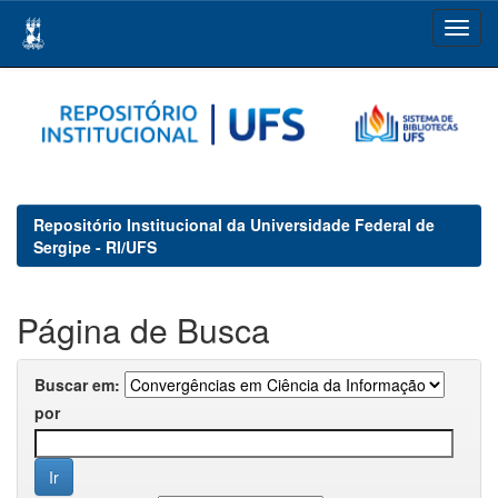
Skip
navigation
Repositório Institucional da Universidade Federal de
Sergipe - RI/UFS
Página de Busca
Buscar em:
por