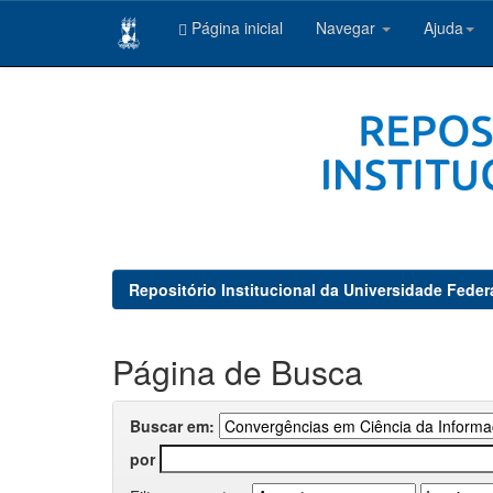
Página inicial
Navegar
Ajuda
Skip
navigation
Repositório Institucional da Universidade Feder
Página de Busca
Buscar em:
por