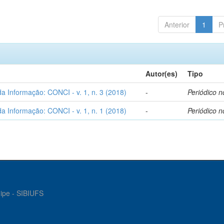
Anterior
1
P
Autor(es)
Tipo
a Informação: CONCI - v. 1, n. 3 (2018)
-
Periódico n
a Informação: CONCI - v. 1, n. 1 (2018)
-
Periódico n
gipe - SIBIUFS