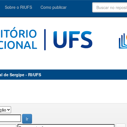
Sobre o RIUFS
Como publicar
al de Sergipe - RI/UFS